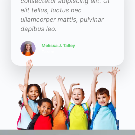
t. Ut
consectetur adipiscing elit. Ut
consec
elit tellus, luctus nec
elit t
nar
ullamcorper mattis, pulvinar
ullam
dapibus leo.
dapib
Melissa J. Talley
Parent