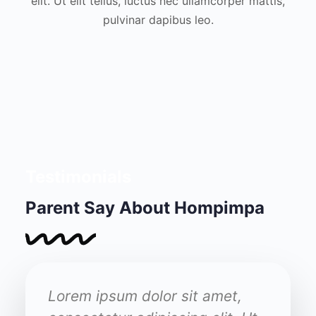
elit. Ut elit tellus, luctus nec ullamcorper mattis,
pulvinar dapibus leo.
Testimonials
Parent Say About Hompimpa
et,
Lorem ipsum dolor sit amet,
Lorem