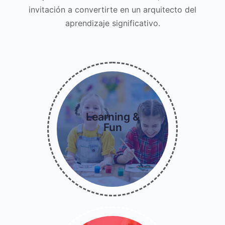
invitación a convertirte en un arquitecto del
aprendizaje significativo.
Lorem ipsum dolor sit
Learning &
amet consectetur
Fun
adipiscing elit dolor
Read More