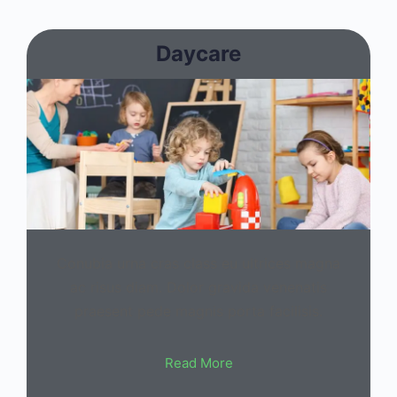
Daycare
Conubia urna cras class eu ultrices magna
ac risus diam. Dolor gravida venenatis
praesent pede magnis porta facilisis.
Read More